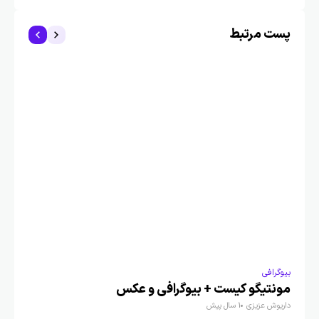
پست مرتبط
بیوگرافی
بیوگ
مونتیگو کیست + بیوگرافی و عکس
الن
داریوش عزیزی
1 سال پیش
آرتم