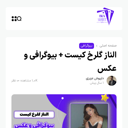
صفحه اصلی
بیوگرافی
الناز گلرخ کیست + بیوگرافی و
عکس
داریوش عزیزی
1,0K مشاهده
0 نظر
1 سال پیش